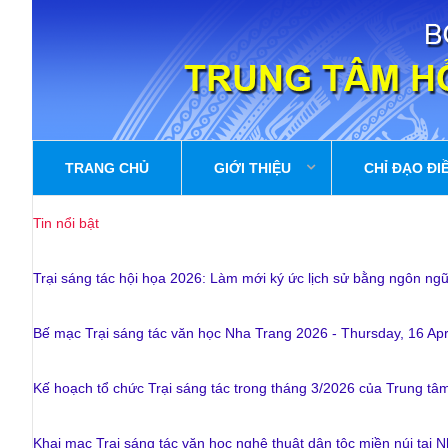
TRANG CHỦ
GIỚI THIỆU
CHỈ ĐẠO ĐI
Tin nổi bật
Trại sáng tác hội họa 2026: Làm mới ký ức lịch sử bằng ngôn ng
Bế mạc Trại sáng tác văn học Nha Trang 2026
-
Thursday, 16 Apr
BÀI VIẾT MỚI
GIỚI THIỆU
Kế hoạch tổ chức Trại sáng tác trong tháng 3/2026 của Trung tâ
Chức năng và Nhiệm vụ
Kế hoạch tổ chức 
thuật
KẾ HOẠCH SÁNG
Khai mạc Trại sáng tác văn học nghệ thuật dân tộc miền núi tại 
Ban giám đốc