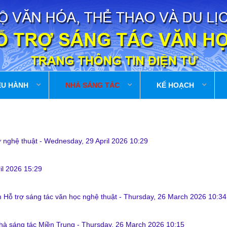
ỀU HÀNH
NHÀ SÁNG TÁC
KẾ HOẠCH
ữ nghệ thuật
-
Wednesday, 29 April 2026 10:29
il 2026 15:29
m Hỗ trợ sáng tác văn học nghệ thuật
-
Thursday, 26 March 2026 10:34
Trại sáng tác trong tháng 06 năm 2026 của Trung tâm Hỗ trợ sáng tác văn h
 TÁC THÁNG 06 NĂM 2026 CỦA TRUNG TÂM HỐ TRỢ SÁN...
Nhà sáng tác Miền Trung
-
Thursday, 26 March 2026 10:15