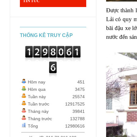
TIN TỨC
Được thành l
Lải có quy m
bãi đậu xe l
THỐNG KÊ TRUY CẬP
nước đến sán
Hôm nay
451
Hôm qua
3475
Tuần này
25574
Tuần trước
12917525
Tháng này
39841
Tháng trước
132788
Tổng
12980616