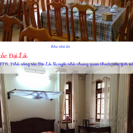
Khu nhà ăn
ác Đại Lải
978, Nhà sáng tác Đại Lải là ngôi nhà chung quen thuộc của giới vă