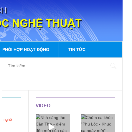
PHỐI HỢP HOẠT ĐỘNG
TIN TỨC
VIDEO
ọc nghệ