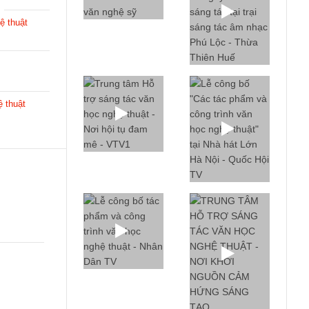
ệ thuật
ệ thuật