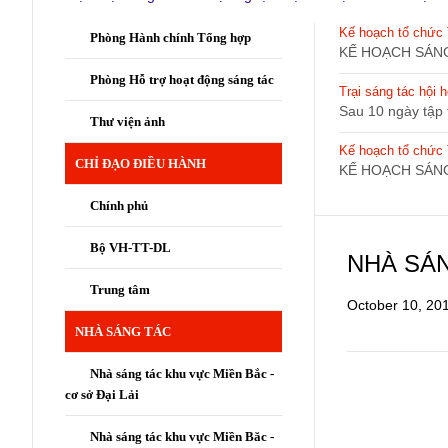
Kế hoạch tổ chức 
Phòng Hành chính Tổng hợp
KẾ HOẠCH SÁNG
Phòng Hỗ trợ hoạt động sáng tác
Trại sáng tác hội
Sau 10 ngày tập t
Thư viện ảnh
Kế hoạch tổ chức T
CHỈ ĐẠO ĐIỀU HÀNH
KẾ HOẠCH SÁNG
Chính phủ
Bộ VH-TT-DL
NHÀ SÁ
Trung tâm
October 10, 20
NHÀ SÁNG TÁC
Nhà sáng tác khu vực Miền Bắc -
cơ sở Đại Lải
Nhà sáng tác khu vực Miền Băc -