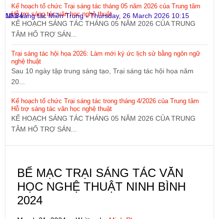
Kế hoạch tổ chức Trại sáng tác tháng 05 năm 2026 của Trung tâm
Hỗ trợ sáng tác văn học nghệ thuật
10:34
Nhà sáng tác Miền Trung
-
Thursday, 26 March 2026 10:15
KẾ HOẠCH SÁNG TÁC THÁNG 05 NĂM 2026 CỦA TRUNG
TÂM HỐ TRỢ SÁN...
Trại sáng tác hội họa 2026: Làm mới ký ức lịch sử bằng ngôn ngữ
nghệ thuật
Sau 10 ngày tập trung sáng tạo, Trại sáng tác hội họa năm
20...
Kế hoạch tổ chức Trại sáng tác trong tháng 4/2026 của Trung tâm
Hỗ trợ sáng tác văn học nghệ thuật
KẾ HOẠCH SÁNG TÁC THÁNG 05 NĂM 2026 CỦA TRUNG
TÂM HỐ TRỢ SÁN...
BẾ MẠC TRẠI SÁNG TÁC VĂN
HỌC NGHỆ THUẬT NINH BÌNH
2024