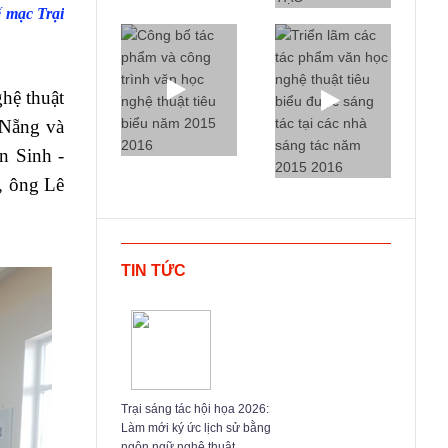
 mạc Trại
hệ thuật
 Nẵng và
n Sinh -
, ông Lê
TIN TỨC
Trại sáng tác hội họa 2026:
Làm mới ký ức lịch sử bằng
ngôn ngữ nghệ thuật