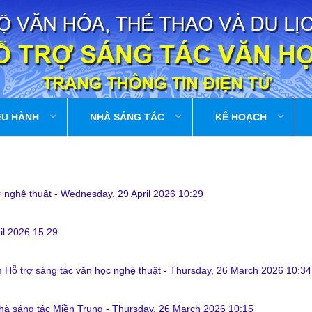
ỀU HÀNH
NHÀ SÁNG TÁC
KẾ HOẠCH
ữ nghệ thuật
-
Wednesday, 29 April 2026 10:29
il 2026 15:29
m Hỗ trợ sáng tác văn học nghệ thuật
-
Thursday, 26 March 2026 10:34
Trại sáng tác trong tháng 06 năm 2026 của Trung tâm Hỗ trợ sáng tác văn h
 TÁC THÁNG 06 NĂM 2026 CỦA TRUNG TÂM HỐ TRỢ SÁN...
Nhà sáng tác Miền Trung
-
Thursday, 26 March 2026 10:15