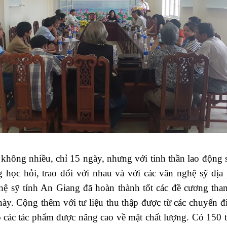
 không nhiều, chỉ 15 ngày, nhưng với tinh thần lao động 
học hỏi, trao đổi với nhau và với các văn nghệ sỹ địa
ệ sỹ tỉnh An Giang đã hoàn thành tốt các đề cương tham
này. Cộng thêm với tư liệu thu thập được từ các chuyến đi
 các tác phẩm được nâng cao về mặt chất lượng. Có 150 