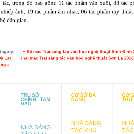
 tác, trong đó bao gồm: 11 tác phẩm văn xuôi, 88 tác p
nhiếp ảnh, 19 tác phẩm âm nhạc, 06 tác phẩm mỹ thuật 
hệ dân gian.
ategory:
« Bế mạc Trại sáng tác văn học nghệ thuật Bình Định 
Đà Lạt
Khai mạc Trại sáng tác văn học nghệ thuật Sơn La 2018
ẵng »
TRỤ SỞ
CƠ SỞ ĐÀ
CƠ 
CHÍNH - TAM
NẴNG
THƠ
ĐẢO
NHÀ SÁNG
NHÀ
NHÀ SÁNG
TÁC KHU
TÁC