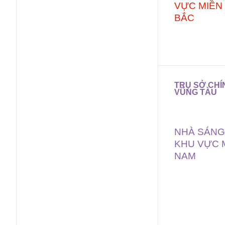
VỰC MIỀN
BẮC
TRỤ SỞ CHÍN
VŨNG TÀU
NHÀ SÁNG
KHU VỰC 
NAM