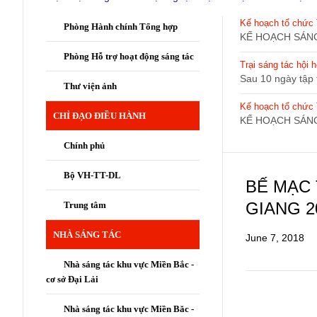
Kế hoạch tổ chức 
Phòng Hành chính Tổng hợp
KẾ HOẠCH SÁNG
Phòng Hỗ trợ hoạt động sáng tác
Trại sáng tác hội
Sau 10 ngày tập t
Thư viện ảnh
Kế hoạch tổ chức T
CHỈ ĐẠO ĐIỀU HÀNH
KẾ HOẠCH SÁNG
Chính phủ
Bộ VH-TT-DL
BẾ MẠC 
GIANG 2
Trung tâm
NHÀ SÁNG TÁC
June 7, 2018
Nhà sáng tác khu vực Miền Bắc -
cơ sở Đại Lải
Nhà sáng tác khu vực Miền Băc -