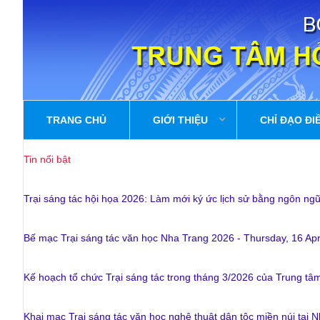
TRANG CHỦ
GIỚI THIỆU
CHỈ ĐẠO ĐI
Tin nổi bật
Trại sáng tác hội họa 2026: Làm mới ký ức lịch sử bằng ngôn ng
Bế mạc Trại sáng tác văn học Nha Trang 2026
-
Thursday, 16 Apr
BÀI VIẾT MỚI
GIỚI THIỆU
Kế hoạch tổ chức Trại sáng tác trong tháng 3/2026 của Trung tâ
Chức năng và Nhiệm vụ
Kế hoạch tổ chức 
thuật
KẾ HOẠCH SÁNG
Khai mạc Trại sáng tác văn học nghệ thuật dân tộc miền núi tại 
Ban giám đốc