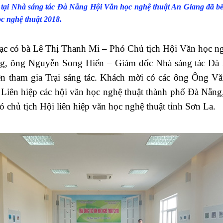
 tại Nhà sáng tác Đà Nẵng Hội Văn học nghệ thuật An Giang đã bế
.
ọc nghệ thuật 2018
c có bà Lê Thị Thanh Mi – Phó Chủ tịch Hội Văn học ng
ng, ông Nguyễn Song Hiển – Giám đốc Nhà sáng tác Đà
ên tham gia Trại sáng tác. Khách mời có các ông Ông Vă
 Liên hiệp các hội văn học nghệ thuật thành phố Đà Nẵng
 chủ tịch Hội liên hiệp văn học nghệ thuật tỉnh Sơn La.