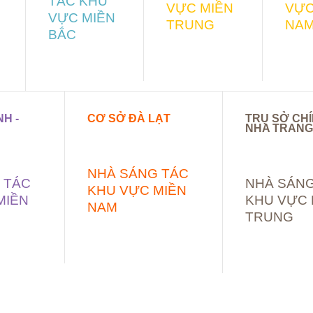
TÁC KHU
VỰC MIỀN
VỰC
VỰC MIỀN
TRUNG
NA
BẮC
H -
CƠ SỞ ĐÀ LẠT
TRỤ SỞ CHÍ
NHA TRANG
NHÀ SÁNG TÁC
 TÁC
NHÀ SÁNG
KHU VỰC MIỀN
MIỀN
KHU VỰC 
NAM
TRUNG