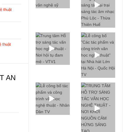
ệ thuật
ệ thuật
T AN