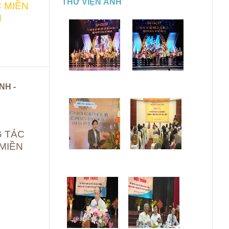
THƯ VIỆN ẢNH
 MIỀN
M
NH -
 TÁC
MIỀN