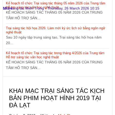
Kế hoạch tổ chức Trại sáng tác tháng 05 năm 2026 của Trung tâm
Hỗ trợ sáng tác văn học nghệ thuật
10:34
Nhà sáng tác Miền Trung
-
Thursday, 26 March 2026 10:15
KẾ HOẠCH SÁNG TÁC THÁNG 05 NĂM 2026 CỦA TRUNG
TÂM HỐ TRỢ SÁN...
Trại sáng tác hội họa 2026: Làm mới ký ức lịch sử bằng ngôn ngữ
nghệ thuật
Sau 10 ngày tập trung sáng tạo, Trại sáng tác hội họa năm
20...
Kế hoạch tổ chức Trại sáng tác trong tháng 4/2026 của Trung tâm
Hỗ trợ sáng tác văn học nghệ thuật
KẾ HOẠCH SÁNG TÁC THÁNG 05 NĂM 2026 CỦA TRUNG
TÂM HỐ TRỢ SÁN...
KHAI MẠC TRẠI SÁNG TÁC KỊCH
BẢN PHIM HOẠT HÌNH 2019 TẠI
ĐÀ LẠT