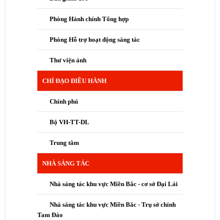
Phòng Hành chính Tổng hợp
Phòng Hỗ trợ hoạt động sáng tác
Thư viện ảnh
CHỈ ĐẠO ĐIỀU HÀNH
Chính phủ
Bộ VH-TT-DL
Trung tâm
NHÀ SÁNG TÁC
Nhà sáng tác khu vực Miền Bắc - cơ sở Đại Lải
Nhà sáng tác khu vực Miền Băc - Trụ sở chính
Tam Đảo