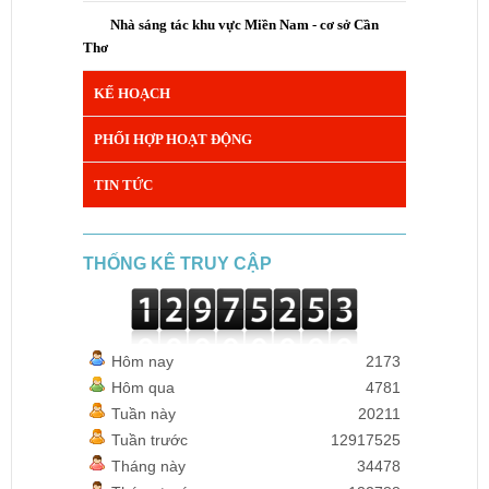
Nhà sáng tác khu vực Miền Nam - cơ sở Cần
Thơ
KẾ HOẠCH
PHỐI HỢP HOẠT ĐỘNG
TIN TỨC
THỐNG KÊ TRUY CẬP
Hôm nay
2173
Hôm qua
4781
Tuần này
20211
Tuần trước
12917525
Tháng này
34478