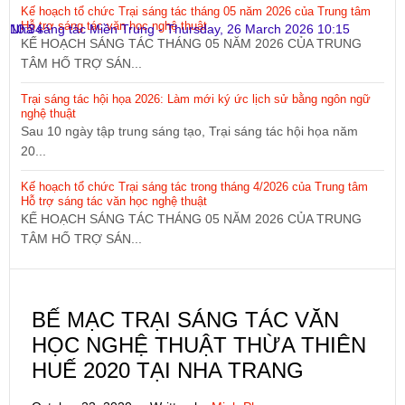
Kế hoạch tổ chức Trại sáng tác tháng 05 năm 2026 của Trung tâm
Hỗ trợ sáng tác văn học nghệ thuật
10:34
Nhà sáng tác Miền Trung
-
Thursday, 26 March 2026 10:15
KẾ HOẠCH SÁNG TÁC THÁNG 05 NĂM 2026 CỦA TRUNG
TÂM HỐ TRỢ SÁN...
Trại sáng tác hội họa 2026: Làm mới ký ức lịch sử bằng ngôn ngữ
nghệ thuật
Sau 10 ngày tập trung sáng tạo, Trại sáng tác hội họa năm
20...
Kế hoạch tổ chức Trại sáng tác trong tháng 4/2026 của Trung tâm
Hỗ trợ sáng tác văn học nghệ thuật
KẾ HOẠCH SÁNG TÁC THÁNG 05 NĂM 2026 CỦA TRUNG
TÂM HỐ TRỢ SÁN...
BẾ MẠC TRẠI SÁNG TÁC VĂN
HỌC NGHỆ THUẬT THỪA THIÊN
HUẾ 2020 TẠI NHA TRANG