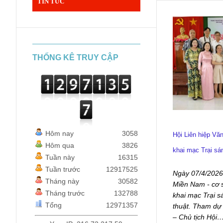
TIN TỨC
THỐNG KÊ TRUY CẬP
Hôm nay
3058
Hội Liên hiệp Vă
Hôm qua
3826
khai mạc Trại sá
Tuần này
16315
Tuần trước
12917525
Ngày 07/4/2026,
Tháng này
30582
Miền Nam - cơ s
Tháng trước
132788
khai mạc Trại 
Tổng
12971357
thuật. Tham dự
– Chủ tịch Hội