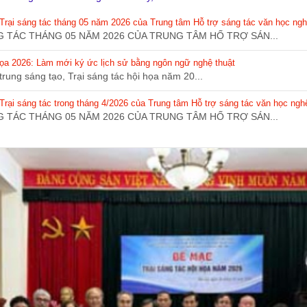
Trại sáng tác tháng 05 năm 2026 của Trung tâm Hỗ trợ sáng tác văn học ngh
 TÁC THÁNG 05 NĂM 2026 CỦA TRUNG TÂM HỐ TRỢ SÁN...
 họa 2026: Làm mới ký ức lịch sử bằng ngôn ngữ nghệ thuật
rung sáng tạo, Trại sáng tác hội họa năm 20...
rại sáng tác trong tháng 4/2026 của Trung tâm Hỗ trợ sáng tác văn học ngh
 TÁC THÁNG 05 NĂM 2026 CỦA TRUNG TÂM HỐ TRỢ SÁN...