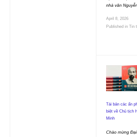
nhà văn Nguyễ
April 8, 2026
Published in
Tin 
Tái bản các ấn 
biệt về Chủ tịch 
Minh
Chào mừng Đại 