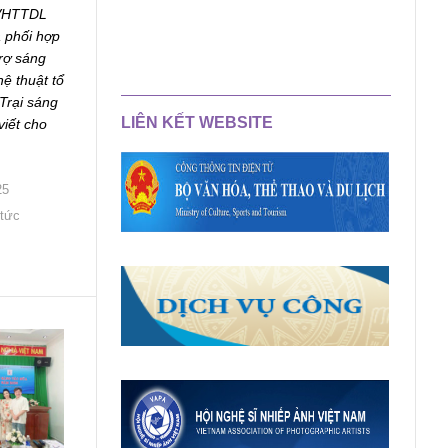
VHTTDL
 phối hợp
rợ sáng
ệ thuật tổ
Trại sáng
LIÊN KẾT WEBSITE
viết cho
25
 tức