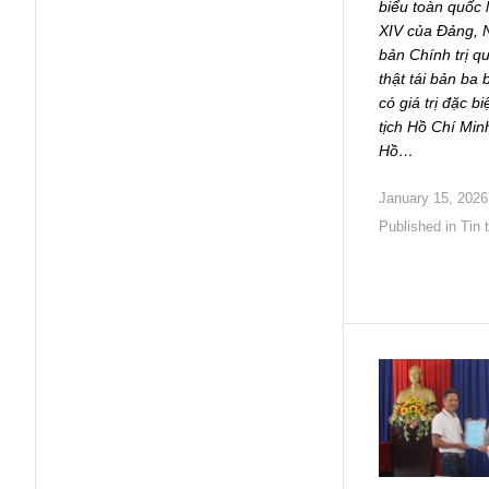
biểu toàn quốc 
XIV của Đảng, 
bản Chính trị q
thật tái bản ba 
có giá trị đặc b
tịch Hồ Chí Min
Hồ…
January 15, 2026
Published in
Tin 