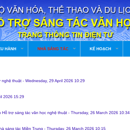
ỀU HÀNH
NHÀ SÁNG TÁC
KẾ HOẠCH
ữ nghệ thuật
-
Wednesday, 29 April 2026 10:29
il 2026 15:29
m Hỗ trợ sáng tác văn học nghệ thuật
-
Thursday, 26 March 2026 10:34
Trại sáng tác trong tháng 06 năm 2026 của Trung tâm Hỗ trợ sáng tác văn h
 TÁC THÁNG 06 NĂM 2026 CỦA TRUNG TÂM HỐ TRỢ SÁN...
Nhà sáng tác Miền Trung
-
Thursday, 26 March 2026 10:15