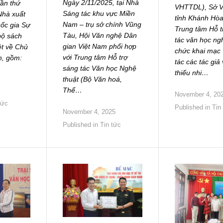
Ngày 2/11/2025, tại Nhà
lần thứ
VHTTDL), Sở 
Sáng tác khu vực Miền
Nhà xuất
tỉnh Khánh Hòa
Nam – trụ sở chính Vũng
uốc gia Sự
Trung tâm Hỗ t
Tàu, Hội Văn nghệ Dân
bộ sách
tác văn học ngh
gian Việt Nam phối hợp
iệt về Chủ
chức khai mạc 
với Trung tâm Hỗ trợ
h, gồm:
tác các tác giả 
sáng tác Văn học Nghệ
thiếu nhi…
thuật (Bộ Văn hoá,
Thể…
November 4, 20
tức
Published in
Tin
November 4, 2025
Published in
Tin tức