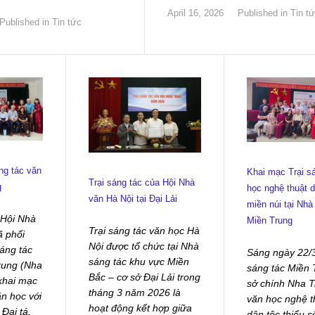
April 16, 2026
Published in
Tin t
Published in
Tin tức
ng tác văn
Khai mạc Trại s
Trại sáng tác của Hội Nhà
g
học nghệ thuật d
văn Hà Nội tại Đại Lải
miền núi tại Nhà
 Hội Nhà
Miền Trung
Trại sáng tác văn học Hà
ã phối
Nội được tổ chức tại Nhà
áng tác
Sáng ngày 22/3
sáng tác khu vực Miền
rung (Nha
sáng tác Miền 
Bắc – cơ sở Đại Lải trong
khai mạc
sở chính Nha T
tháng 3 năm 2026 là
ăn học với
văn học nghệ t
hoạt động kết hợp giữa
Đại tá,
dân tộc thiểu s