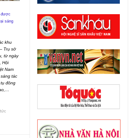
n được
rại sáng
ác khu
– Trụ sở
, từ ngày
, Hội
iệt Nam
 sáng tác
 tụ đông
đạo,…
 tức