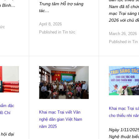
Trung tâm Hỗ trợ sáng
n Bình…
Nam đã tổ chức
tác…
mạc Trại sáng 
2026 với chủ 
April 8, 2026
tức
Published in
Tin tức
March 26, 2026
Published in
Tin
phẩm đặc
Khai mạc Trại sá
Khai mạc Trại viết Văn
Hồ Chí
cho thiếu nhi n
nghệ dân gian Việt Nam
năm 2025
Ngày 1/11/202
hội đại
Nghệ thuật biể