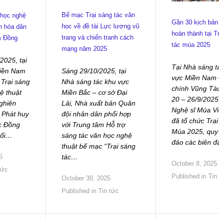
Bế mạc Trại sáng tác văn
 học nghệ
Gần 30 kịch bả
học về đề tài Lực lượng vũ
n hóa dân
hoàn thành tại T
trang và chiến tranh cách
m Đồng
tác múa 2025
mạng năm 2025
2025, tại
Tại Nhà sáng t
Sáng 29/10/2025, tại
miền Nam
vực Miền Nam 
Nhà sáng tác khu vực
 Trại sáng
chính Vũng Tàu
Miền Bắc – cơ sở Đại
ệ thuật
20 – 26/9/2025
Lải, Nhà xuất bản Quân
ghiên
Nghệ sĩ Múa V
đội nhân dân phối hợp
 Phát huy
đã tổ chức Trại
với Trung tâm Hỗ trợ
c Đồng
Múa 2025, quy
sáng tác văn học nghệ
hối…
đảo các biên 
thuật bế mạc “Trại sáng
tác…
5
October 8, 2025
tức
Published in
Tin
October 30, 2025
Published in
Tin tức