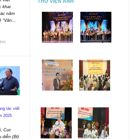
THƯ VIỆN ẢNH
 khai
tác năm
đề “Văn…
 tức
ng tác viết
ăm 2025
5, Cục
u diễn (Bộ