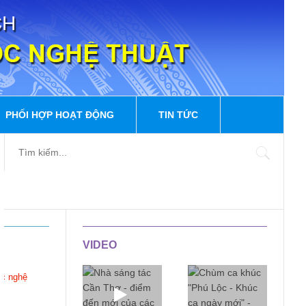
PHỐI HỢP HOẠT ĐỘNG
TIN TỨC
VIDEO
ọc nghệ