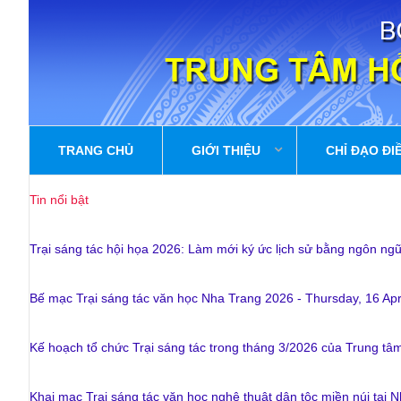
TRANG CHỦ
GIỚI THIỆU
CHỈ ĐẠO ĐI
Tin nổi bật
Trại sáng tác hội họa 2026: Làm mới ký ức lịch sử bằng ngôn ng
Bế mạc Trại sáng tác văn học Nha Trang 2026
-
Thursday, 16 Apr
BÀI VIẾT MỚI
GIỚI THIỆU
Kế hoạch tổ chức Trại sáng tác trong tháng 3/2026 của Trung tâ
Chức năng và Nhiệm vụ
Kế hoạch tổ chức 
thuật
KẾ HOẠCH SÁNG
Khai mạc Trại sáng tác văn học nghệ thuật dân tộc miền núi tại 
Ban giám đốc