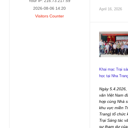
Your IP: 216.73.217.59
2026-08-06 14:20
April 16, 2026
Visitors Counter
Khai mạc Trại sá
học tại Nha Tran
Ngày 5.4.2026,
văn Việt Nam đ
hợp cùng Nhà s
khu vực miền T
Trang) tổ chức 
Trại Sáng tác v
sự tham dự của 