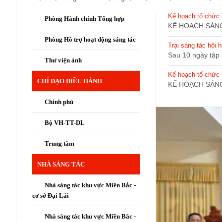
Kế hoạch tổ chức 
Phòng Hành chính Tổng hợp
KẾ HOẠCH SÁNG
Phòng Hỗ trợ hoạt động sáng tác
Trại sáng tác hội
Sau 10 ngày tập t
Thư viện ảnh
Kế hoạch tổ chức T
CHỈ ĐẠO ĐIỀU HÀNH
KẾ HOẠCH SÁNG
Chính phủ
Bộ VH-TT-DL
Trung tâm
NHÀ SÁNG TÁC
Nhà sáng tác khu vực Miền Bắc -
cơ sở Đại Lải
Nhà sáng tác khu vực Miền Băc -